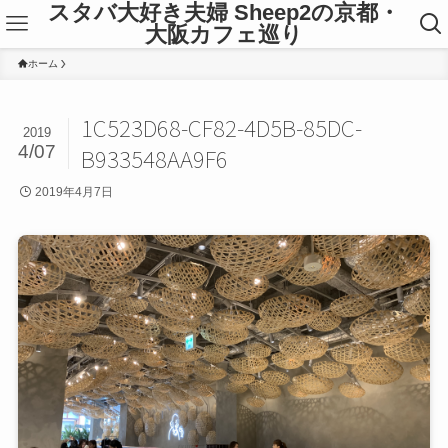
スタバ大好き夫婦 Sheep2の京都・
大阪カフェ巡り
ホーム
1C523D68-CF82-4D5B-85DC-
2019
4/07
B933548AA9F6
2019年4月7日