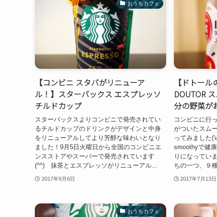
おうちカフェ
【コンビニ スタバがリニューア
【ドトール
ル！】スターバックス エスプレッソ
DOUTOR
チルドカップ
分の野菜が
スターバックスよりコンビニで発売されてい
コンビニに行
るチルドカップのドリンクがデザインと中身
がついたスム
をリニューアルしてより芳醇な味わいとなり
ってみました('
ました！9月5日火曜日から全国のコンビニエ
smoothy
ンスストアやスーパーで発売されています
りになっていまし
(^^) 抹茶とエスプレッソがリニューアル...
ちの一つ、９種
2017年9月6日
2017年7月13日
おうちカフェ