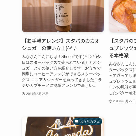
【お手軽アレンジ】スタバのカカオ
【スタバの
シュガーの使い方！(^^♪
ュプレッツ
る本格派
みなさんこんにちは！Sheep2です(＾◇＾)今
日はスターバックスで売られているカカオシ
みなさんこんにち
ュガーとその使い方を紹介します！おうちで
ターバックス
簡単にコーヒーアレンジができるスターバッ
って迷ってし
クス ココア＆シュガーを買ってきました！ラ
ュプレッツェル
テやカプチーノに簡単アレンジで新しい...
ロンの風味が
したバター薫る
2017年5月26日
2017年5月22日
おうちカフェ