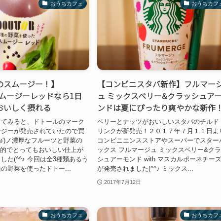
おうちカフェ
おうちカフ
のスムージー！】
【コンビニスタバ新作】フルマー
 スムージーレッドなら1日
ュ ミックスベリー&クラッシュア
おいしく摂れる
ンドは夏にぴったり爽やかな新作
ってみると、ドトールのマーク
ベリーとナッツがおいしいスタバのチルド
ージーが発売されていたので買
リンクが新発売！２０１７年７月１１日よ
ω')ノ濃厚なフルーツと野菜の
コンビニエンスストアやスーパーでスター
で健康的でとってもおいしい仕上が
ックス フルマージュ ミックスベリー&ク
た(^^♪ 今回は全3種類あるう
シュアーモンド with マスカルポーネチー
の野菜を使ったドトー...
が発売されました(^^♪ ミックス...
2017年7月12日
おうちカフェ
おうちカフ