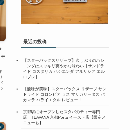
ェ
最近の投稿
ジ
ーモ
【スターバックスリザーブ】久しぶりのハシ
！
エンダはスッキリ爽やかな味わい【サンドラ
イド コスタリカ ハシエンダ アルサシア エル
ド
ロブレ】
り
バ
ラッ
【酸味が美味】スターバックス リザーブ サン
ズ
ドライド コロンビア ラス マリガリータス パ
カマラ バライエタル レビュー！
京都駅にオープンしたスタバのティー専門
店！TEAVANA 京都Porta イースト店【限定メ
ニューも】
ェ