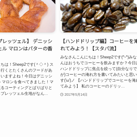
プレッツェル】 デニッシ
【ハンドドリップ編】コーヒーを
ェル マロンはバターの香
れてみよう！【スタバ流】
みなさんこんにちは！Sheep2です(^-^)み
んはおうちでコーヒーを飲みますか？今日
は！Sheep2です(＾◇＾) ス
ハンドドリップに焦点を絞って(自分なり
に行くとたくさんのフードがあ
が)コーヒーの淹れ方を書いてみたいと思
まいますよね！今日はデニッシ
す('ω')ノ 【ハンドドリップでコーヒーを淹
 マロンを食べてきました！マ
てみよう】 私のコーヒーのドリッ...
薫るコーティングとぱりぱりと
プレッツェル生地がなん...
2017年5月14日