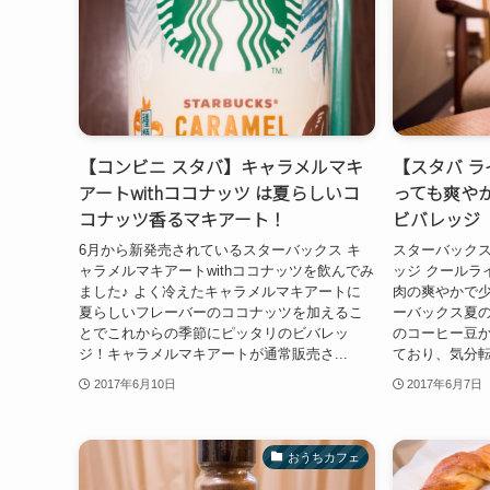
【コンビニ スタバ】キャラメルマキ
【スタバ 
アートwithココナッツ は夏らしいコ
っても爽やか
コナッツ香るマキアート！
ビバレッジ
6月から新発売されているスターバックス キ
スターバックス
ャラメルマキアートwithココナッツを飲んでみ
ッジ クールラ
ました♪ よく冷えたキャラメルマキアートに
肉の爽やかで
夏らしいフレーバーのココナッツを加えるこ
ーバックス夏の定
とでこれからの季節にピッタリのビバレッ
のコーヒー豆
ジ！キャラメルマキアートが通常販売さ...
ており、気分転
2017年6月10日
2017年6月7日
おうちカフェ