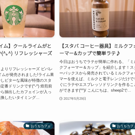
ライム】クールライムがと
【スタバ コーヒー器具】ミルクフ
(^｡^) リフレッシャーズ
ーマー&カップで簡単ラテ♪
今日はおうちでラテが簡単に作れる、「ミ
クフォーマー＆カップ」を紹介します！ス
よりリフレッシャーズ ビバレ
ーバックスから発売されているミルクフォ
イムが発売されました!ライム果
マーを使えば、ミルクと電子レンジだけで
少しビターな風味が特徴のスタ
ぐにラテやエスプレッソドリンクを作るこ
番ドリンクです(^-^) 焙煎前
ができます(^^)/ こんにちは、sheep2で...
から抽出したカフェインが入っ
換したいタイミング...
2017年5月29日
おうちカフェ
おうちカフ