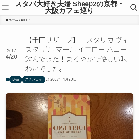
スタバ大好き夫婦 Sheep2の京都・
大阪カフェ巡り
ホーム
Blog
【千円リザーブ】コスタリカ ヴィ
スタ デル マール イエロー ハニー
2017
4/20
飲んできた！まろやかで優しい味
わいでした。
2017年4月20日
Blog
スタバ日記