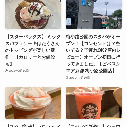
【スターバックス】 ミック
梅小路公園のスタバがオー
スパフェケーキはたくさん
プン！【コンセントは？空
のトッピングが楽しい新
いてる？子連れOK?店内レ
作！【カロリーとお値段
ビュー】オープン初日に行
も】
ってきました。【ビバスク
エア京都 梅小路公園店】
2023年3月19日
2020年7月10日
【スタバ新作】ゴロッと イ
【スタバの新作！】シュワ