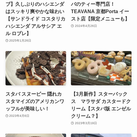
ブ】久しぶりのハシエンダ
バのティー専門店！
はスッキリ爽やかな味わい
TEAVANA 京都Porta イー
【サンドライド コスタリカ
スト店【限定メニューも】
ハシエンダ アルサシア エ
2024年4月26日
ル ロブレ】
2025年1月26日
スタバ スヌーピー 隠れカ
【3月新作】スターバック
スタマイズのアメリカンワ
ス マラサダ カスタードク
ッフルが美味しい！
リーム【スタバ版 エンゼル
クリーム？】
2023年4月6日
2023年3月19日