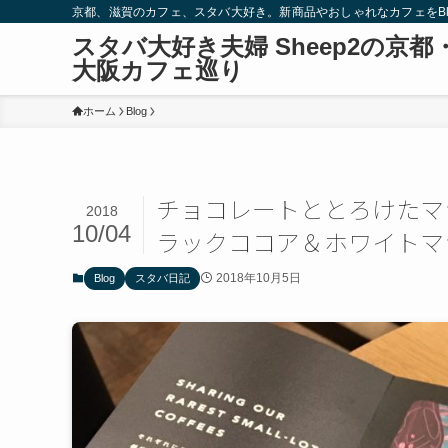
京都、滋賀のカフェ、スタバ大好き。新商品やおしゃれなカフェをBlo
スタバ大好き夫婦 Sheep2の京都
大阪カフェ巡り
ホーム
Blog
チョコレートととろけたマ
2018
10/04
ラックココア＆ホワイトマ
2018年10月5日
Blog
スタバ日記