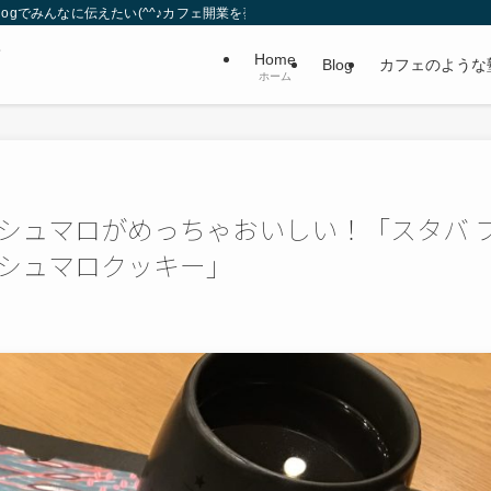
gでみんなに伝えたい(^^♪カフェ開業を夢見る夫婦。
・
Home
Blog
カフェのような
ホーム
シュマロがめっちゃおいしい！「スタバ 
シュマロクッキー」