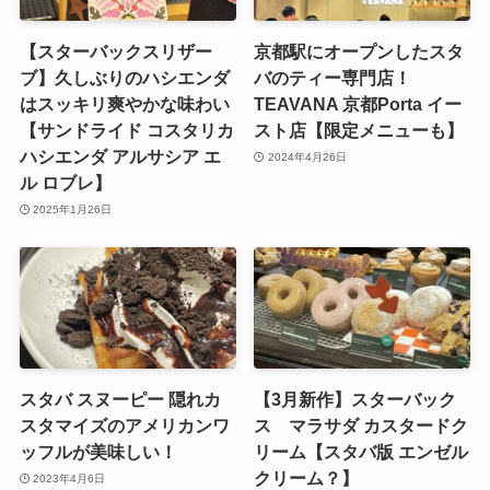
【スターバックスリザー
京都駅にオープンしたスタ
ブ】久しぶりのハシエンダ
バのティー専門店！
はスッキリ爽やかな味わい
TEAVANA 京都Porta イー
【サンドライド コスタリカ
スト店【限定メニューも】
ハシエンダ アルサシア エ
2024年4月26日
ル ロブレ】
2025年1月26日
スタバ スヌーピー 隠れカ
【3月新作】スターバック
スタマイズのアメリカンワ
ス マラサダ カスタードク
ッフルが美味しい！
リーム【スタバ版 エンゼル
クリーム？】
2023年4月6日