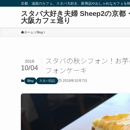
京都、滋賀のカフェ、スタバ大好き。新商品やおしゃれなカフェをBlo
スタバ大好き夫婦 Sheep2の京都
大阪カフェ巡り
ホーム
Blog
スタバの秋シフォン！お芋
2018
10/04
フォンケーキ
2018年10月7日
Blog
スタバ日記