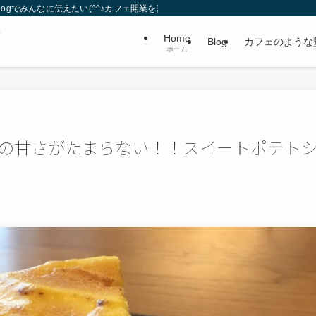
gでみんなに伝えたい(^^♪カフェ開業を夢見る夫婦。
・
Home
Blog
カフェのような
ホーム
の甘さがたまらない！！スイートポテト