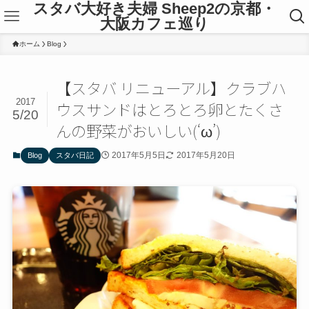
スタバ大好き夫婦 Sheep2の京都・
大阪カフェ巡り
ホーム
Blog
【スタバ リニューアル】クラブハ
2017
ウスサンドはとろとろ卵とたくさ
5/20
んの野菜がおいしい(‘ω’)
2017年5月5日
2017年5月20日
Blog
スタバ日記