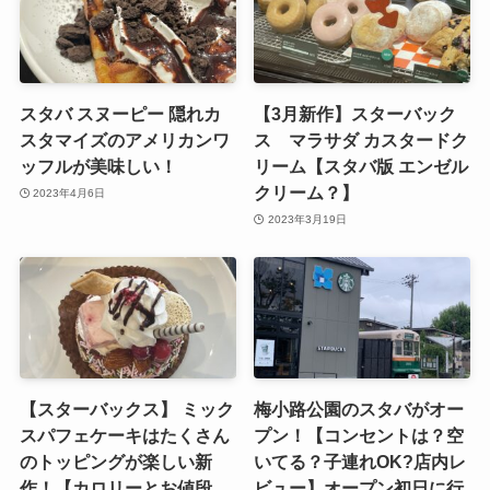
スタバ スヌーピー 隠れカ
【3月新作】スターバック
スタマイズのアメリカンワ
ス マラサダ カスタードク
ッフルが美味しい！
リーム【スタバ版 エンゼル
クリーム？】
2023年4月6日
2023年3月19日
【スターバックス】 ミック
梅小路公園のスタバがオー
スパフェケーキはたくさん
プン！【コンセントは？空
のトッピングが楽しい新
いてる？子連れOK?店内レ
作！【カロリーとお値段
ビュー】オープン初日に行